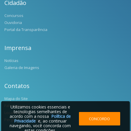
Cidadão
Concursos
Ouvidoria
Portal da Transparência
Imprensa
Notícias
Galeria de Imagens
Contatos
Mapa do Site
Fale Conosco
Utilizamos cookies essenciais e
tecnologias semelhantes de
Localização
acordo com a nossa
Política de
CONCORDO
Perguntas Frequentes
Privacidade
e, ao continuar
navegando, você concorda com
estas condições.