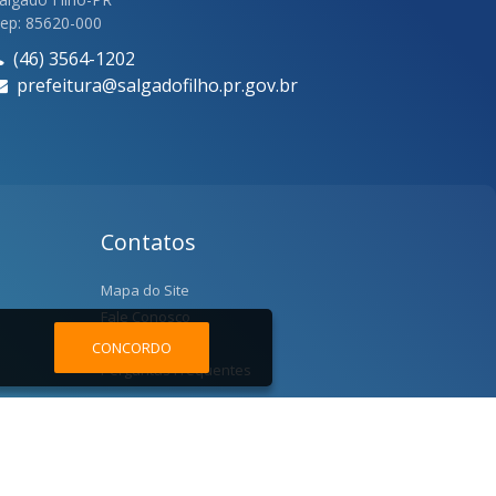
ep: 85620-000
(46) 3564-1202
prefeitura@salgadofilho.pr.gov.br
Contatos
Mapa do Site
Fale Conosco
Localização
CONCORDO
Perguntas Frequentes