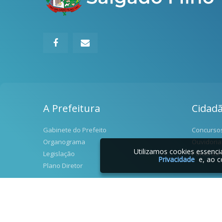
A Prefeitura
Cidad
Gabinete do Prefeito
Concurso
Organograma
Ouvidoria
Utilizamos cookies essenc
Legislação
Portal da
Privacidade
e, ao c
Plano Diretor