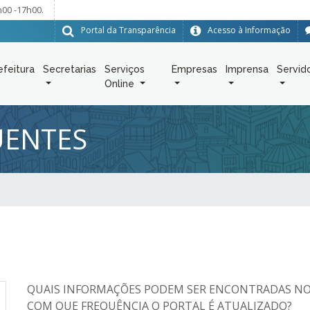
h00 -17h00.
Portal da Transparência
Acesso à Informação
efeitura
Secretarias
Serviços
Empresas
Imprensa
Servid
Online
UENTES
QUAIS INFORMAÇÕES PODEM SER ENCONTRADAS NO
COM QUE FREQUÊNCIA O PORTAL É ATUALIZADO?