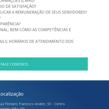
FORMAÇÕES (CMRI)?
IO DE SATISFAÇÃO?
BLICAR A REMUNERAÇÃO DE SEUS SERVIDORES?
?
SPARÊNCIA?
ONAL, BEM COMO AS COMPETÊNCIAS E
AILS; HORÁRIOS DE ATENDIMENTO DOS
 FALE CONOSCO.
Localização
ua Floriano Francisco Anater, 50 - Centro
algado Filho-PR