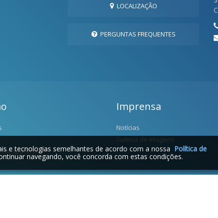
LOCALIZAÇÃO
C
PERGUNTAS FREQUENTES
ão
Imprensa
s
Notícias
Galeria de Imagens
iais e tecnologias semelhantes de acordo com a nossa
Política de
 Transparência
ontinuar navegando, você concorda com estas condições.
2026 © Prefeitura Municipal de Salgado Filho | Desenvolvido por: