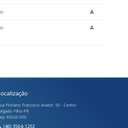
00
00
Localização
ua Floriano Francisco Anater, 50 - Centro
algado Filho-PR
ep: 85620-000
(46) 3564-1202