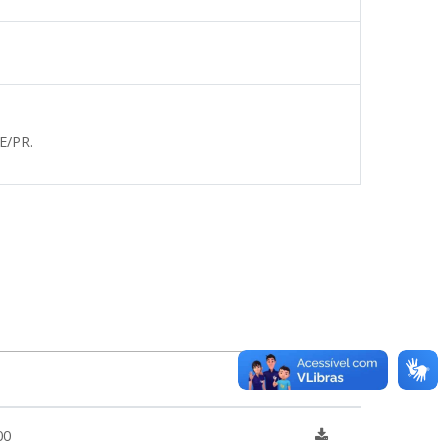
E/PR.
00