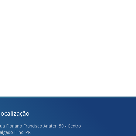
Localização
ua Floriano Francisco Anater, 50 - Centro
algado Filho-PR