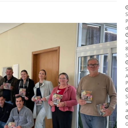
S
P
d
S
8
S
S
S
5
a
G