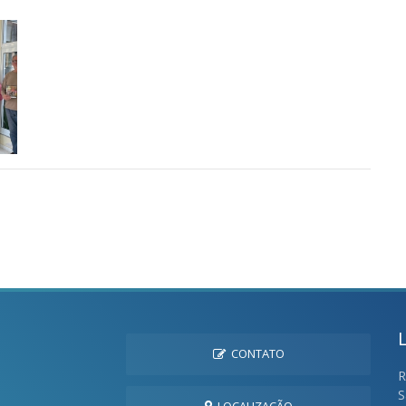
CONTATO
R
S