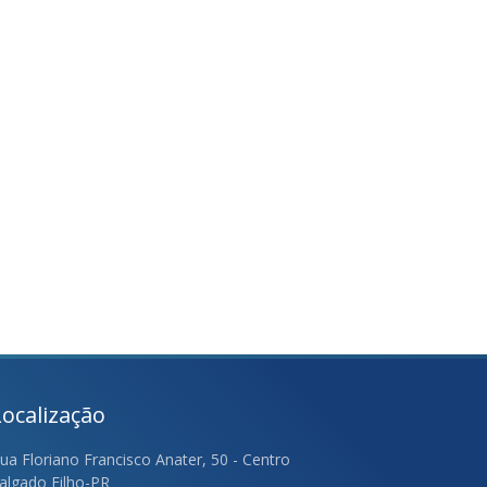
Localização
ua Floriano Francisco Anater, 50 - Centro
algado Filho-PR