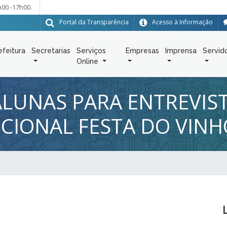
h00 -17h00.
Portal da Transparência
Acesso à Informação
efeitura
Secretarias
Serviços
Empresas
Imprensa
Servid
Online
ALUNAS PARA ENTREVIS
ICIONAL FESTA DO VINH