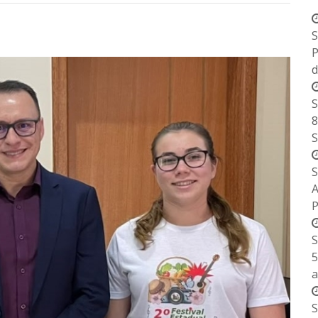
S
P
d
S
8
S
S
S
5
a
S