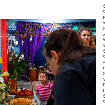
S
P
d
S
8
S
S
G
P
h
S