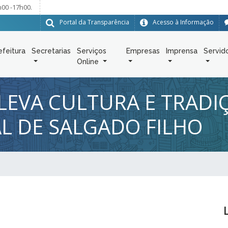
h00 -17h00.
Portal da Transparência
Acesso à Informação
efeitura
Secretarias
Serviços
Empresas
Imprensa
Servid
Online
 LEVA CULTURA E TRAD
L DE SALGADO FILHO