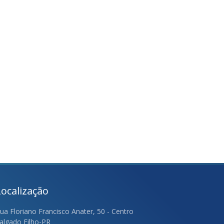
Localização
ua Floriano Francisco Anater, 50 - Centro
algado Filho-PR