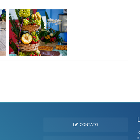
CONTATO
R
S