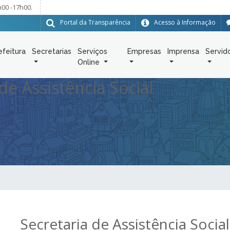
h00 -17h00.
Portal da Transparência
Acesso à Informação
efeitura
Secretarias
Serviços
Empresas
Imprensa
Servid
Online
de Assistência Social
Secretaria de Assistência Social