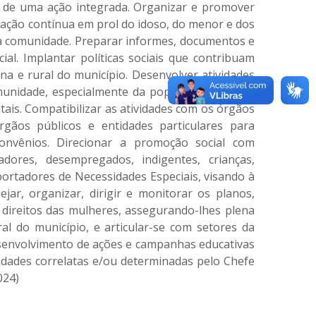
és de uma ação integrada. Organizar e promover
 ação contínua em prol do idoso, do menor e dos
na comunidade. Preparar informes, documentos e
al. Implantar políticas sociais que contribuam
a e rural do município. Desenvolver atividades
munidade, especialmente da população de baixa
is. Compatibilizar as atividades com os órgãos
gãos públicos e entidades particulares para
convênios. Direcionar a promoção social com
dores, desempregados, indigentes, crianças,
 portadores de Necessidades Especiais, visando à
ejar, organizar, dirigir e monitorar os planos,
 direitos das mulheres, assegurando-lhes plena
ral do município, e articular-se com setores da
desenvolvimento de ações e campanhas educativas
vidades correlatas e/ou determinadas pelo Chefe
024)