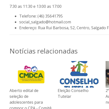
7:30 as 11:30 e 13:00 as 17:00
Telefone:
(46) 35641795
social_salgado@hotmail.com
Endereço:
Rua Rui Barbosa, 52, Centro, Salgado F
Notícias relacionadas
Eleição Conselho
2º Café com Gestores –
A
Tutelar
Acolher e proteger é o
s
nosso objetivo!
a
tê
c