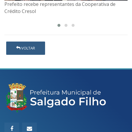
Prefeito recebe representantes da Cooperativa de
8° NAR - reunião com COMPEDEC e Assistência Social
Crédito Cresol
VOLTAR