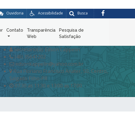
Ouvidoria
Acessibilidade
Busca
or
Contato
Transparência
Pesquisa de
Web
Satisfação
Secretario(a): Edson Cappelin
(46) 35641202
edsonkappelin@yahoo.com.br
Rua Floriano Francisco Anater, 50, Centro,
Salgado Filho-PR
07:30 as 11:30 e 13:00 as 17:00