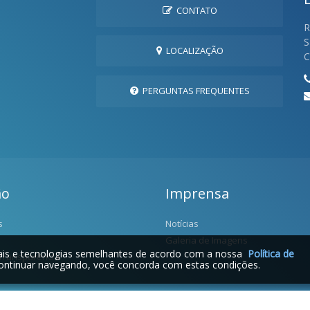
CONTATO
R
S
LOCALIZAÇÃO
C
PERGUNTAS FREQUENTES
ão
Imprensa
s
Notícias
Galeria de Imagens
iais e tecnologias semelhantes de acordo com a nossa
Política de
 Transparência
ontinuar navegando, você concorda com estas condições.