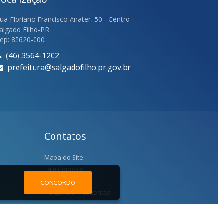
ua Floriano Francisco Anater, 50 - Centro
algado Filho-PR
ep: 85620-000
(46) 3564-1202
prefeitura@salgadofilho.pr.gov.br
Contatos
Mapa do Site
Fale Conosco
Localização
CONCORDO
Perguntas Frequentes