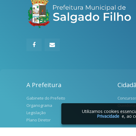
A Prefeitura
Cidad
Gabinete do Prefeito
Concurso
Organograma
Ouvidoria
Utilizamos cookies essenc
Legislação
Portal da
Privacidade
e, ao c
Plano Diretor