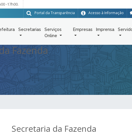
h00 -17h00.
Portal da Transparência
Acesso à Informação
efeitura
Secretarias
Serviços
Empresas
Imprensa
Servid
Online
 da Fazenda
Secretaria da Fazenda