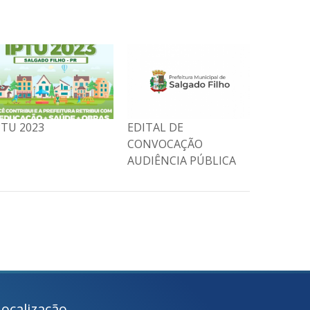
DITAL DE
Salgado Filho fortalece
IPTU 20
ONVOCAÇÃO
a gestão pública em
UDIÊNCIA PÚBLICA
curso do TCE-PR
Localização