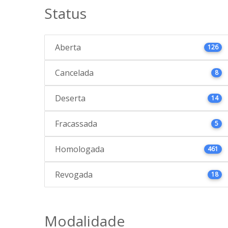
Status
Aberta
126
Cancelada
8
Deserta
14
Fracassada
5
Homologada
461
Revogada
18
Modalidade