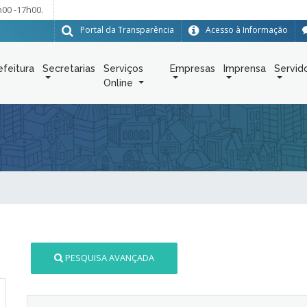
h00 -17h00.
Portal da Transparência
Acesso à Informação
efeitura
Secretarias
Serviços
Empresas
Imprensa
Servid
Online
PESQUISA AVANÇADA