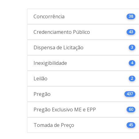
Concorrência
38
Credenciamento Público
43
Dispensa de Licitação
3
Inexigibilidade
4
Leilão
2
Pregão
437
Pregão Exclusivo ME e EPP
60
Tomada de Preço
45