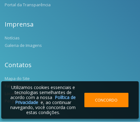
Portal da Transparência
Imprensa
Notícias
Galeria de Imagens
Contatos
Mapa do Site
Fale Conosco
Utilizamos cookies essenciais e
tecnologias semelhantes de
Localização
acordo com a nossa
Política de
CONCORDO
Perguntas Frequentes
Privacidade
e, ao continuar
navegando, você concorda com
estas condições.
2026 © Prefeitura Municipal de Salgado Filho | Desenvolvido por: